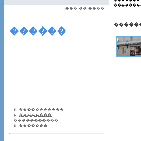
�������
��� �� ����
�����
������
�����������
��������
�����������
�������