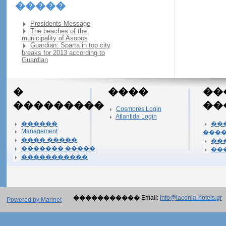
�����
Presidents Message
The beaches of the
municipality of Asopos
Guardian: Sparta in top city
breaks for 2013 according to
Guardian
�
����
��
���������
��
Cosmores Login
Atlantida Login
������
��
Management
���
���� �����
��
������� �����
��
�����������
�����������
Email:
info@laconia-hotels.gr
Powered by Marinet