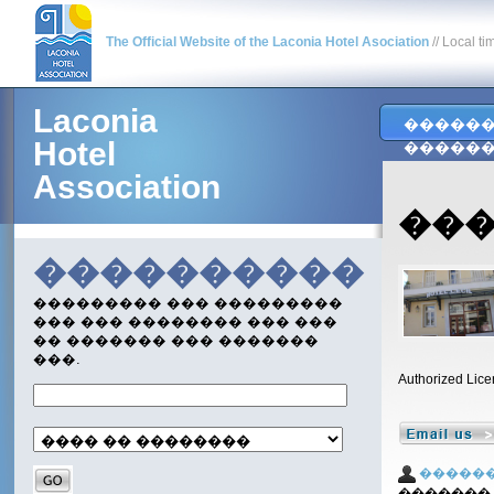
The Official Website of the Laconia Hotel Asociation
// Local ti
Laconia
�����
Hotel
�����
Association
����
����������
��������� ��� ���������
��� ��� �������� ��� ���
�� ������� ��� �������
���.
Authorized Lice
�����
�������