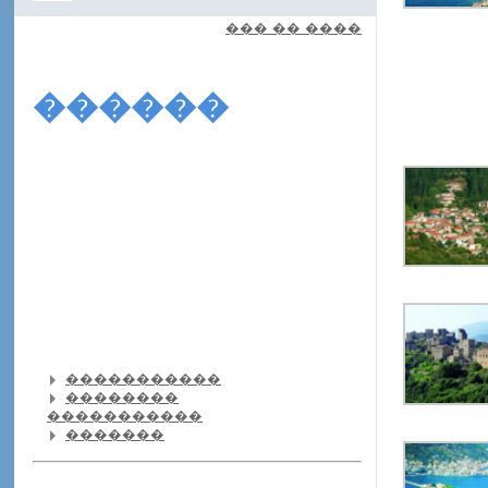
��� �� ����
������
�����������
��������
�����������
�������