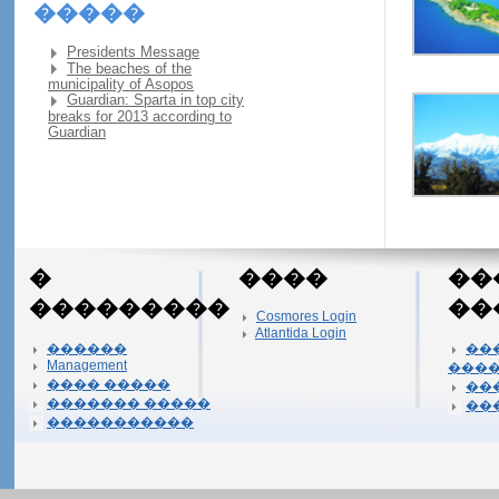
�����
Presidents Message
The beaches of the
municipality of Asopos
Guardian: Sparta in top city
breaks for 2013 according to
Guardian
�
����
��
���������
��
Cosmores Login
Atlantida Login
������
��
Management
���
���� �����
��
������� �����
��
�����������