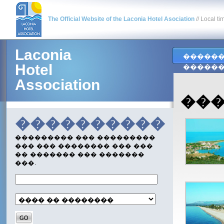
The Official Website of the Laconia Hotel Asociation
// Local ti
Laconia
�����
Hotel
�����
Association
��
����������
��������� ��� ���������
��� ��� �������� ��� ���
�� ������� ��� �������
���.