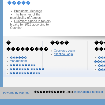
�����
Presidents Message
The beaches of the
municipality of Asopos
Guardian: Sparta in top city
breaks for 2013 according to
Guardian
�
����
��
���������
��
Cosmores Login
Atlantida Login
������
��
Management
���
���� �����
��
������� �����
��
�����������
�����������
Email:
info@laconia-hotels.gr
Powered by Marinet