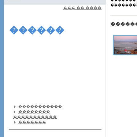
�������
��� �� ����
�����
������
�����������
��������
�����������
�������