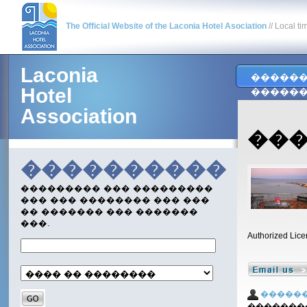
The Official Website of the Laconia Hotel Asociation
// Local ti
Laconia
�����
Hotel
�����
Association
����
����������
��������� ��� ���������
��� ��� �������� ��� ���
�� ������� ��� �������
���.
Authorized Lice
�����
�������