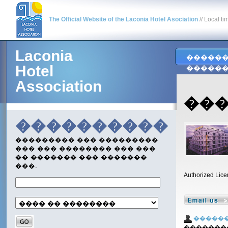
The Official Website of the Laconia Hotel Asociation
// Local ti
Laconia
�����
Hotel
�����
Association
����
����������
��������� ��� ���������
��� ��� �������� ��� ���
�� ������� ��� �������
���.
Authorized Lice
�����
�������