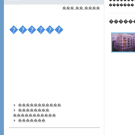
�������
��� �� ����
�����
������
�����������
��������
�����������
�������