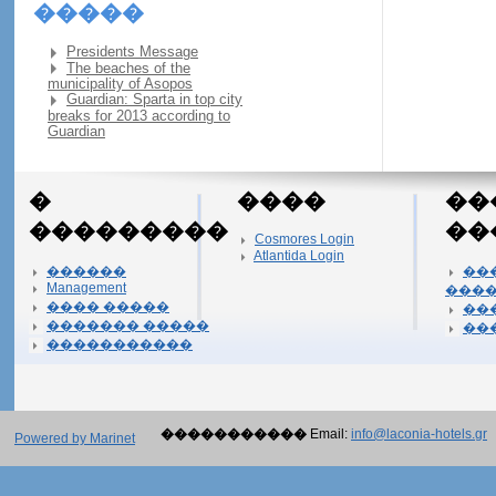
�����
Presidents Message
The beaches of the
municipality of Asopos
Guardian: Sparta in top city
breaks for 2013 according to
Guardian
�
����
��
���������
��
Cosmores Login
Atlantida Login
������
��
Management
���
���� �����
��
������� �����
��
�����������
�����������
Email:
info@laconia-hotels.gr
Powered by Marinet